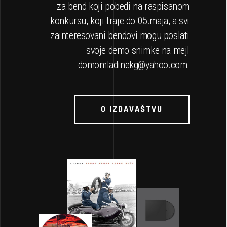
za bend koji pobedi na raspisanom
konkursu, koji traje do 05.maja, a svi
zainteresovani bendovi mogu poslati
svoje demo snimke na mejl
domomladinekg@yahoo.com
.
O IZDAVAŠTVU