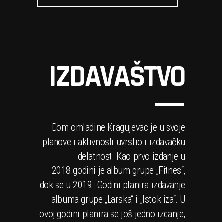
IZDAVAŠTVO
Dom omladine Кragujevac je u svoje
planove i aktivnosti uvrstio i izdavačku
delatnost. Кao prvo izdanje u
2018.godini je album grupe „Fitnes“,
dok se u 2019. Godini planira izdavanje
albuma grupe „Larska“ i „Istok iza“. U
ovoj godini planira se još jedno izdanje,