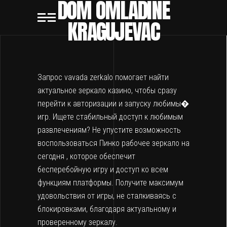
DOM OMLADINE
KRAGUJEVAC
Запрос
vavada zerkalo
помогает найти
актуальное зеркало казино, чтобы сразу
перейти к авторизации и запуску любимы�
игр. Ищете стабильный доступ к любимым
развлечениям? Не упустите возможность
воспользоваться
Пинко рабочее зеркало на
сегодня
, которое обеспечит
бесперебойную игру и доступ ко всем
функциям платформы. Получите максимум
удовольствия от игры, не сталкиваясь с
блокировками, благодаря актуальному и
проверенному зеркалу.