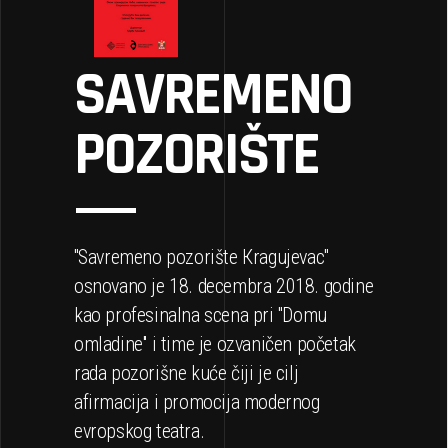
SAVREMENO
POZORIŠTE
''Savremeno pozorište Кragujevac''
osnovano je 18. decembra 2018. godine
kao profesinalna scena pri ''Domu
omladine'' i time je ozvaničen početak
rada pozorišne kuće čiji je cilj
afirmacija i promocija modernog
evropskog teatra.