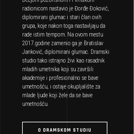
radionicom nastavio je Đorđe Đoković,
diplomirani glumac i stari član ovih
grupa, koje nakon toga nastavljaju da
rade istim tempom. Na ovom mestu
2017.godine zamenio ga je Bratislav
Janković, diplomirani glumac. Dramski
studio tako istrajno živi kao rasadnik
mladih umetnika koji su završili
akademije i profesionalno se bave
umetnošću, i ostaje okupljalište za
mlade ljude koji žele da se bave
umetnošću.
O DRAMSKOM STUDIU