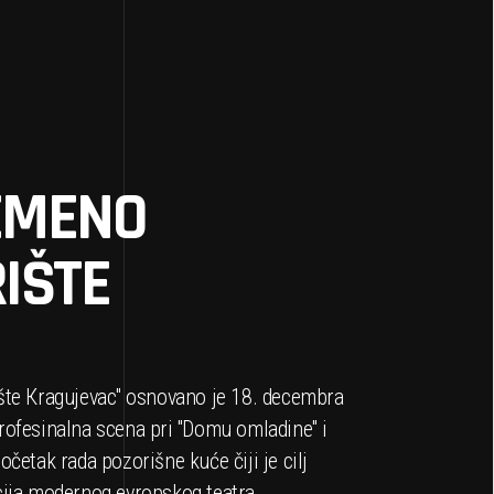
EMENO
IŠTE
šte Кragujevac'' osnovano je 18. decembra
ofesinalna scena pri ''Domu omladine'' i
očetak rada pozorišne kuće čiji je cilj
cija modernog evropskog teatra.