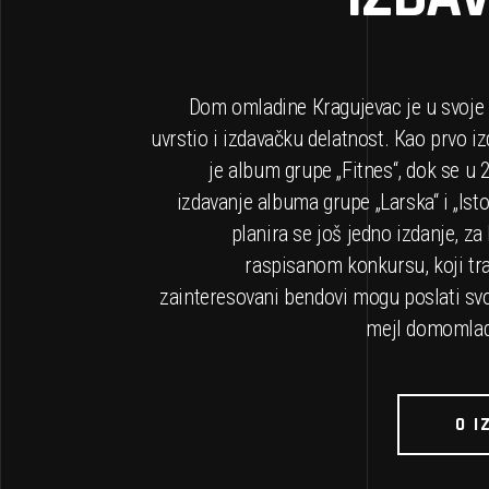
Dom omladine Кragujevac je u svoje p
uvrstio i izdavačku delatnost. Кao prvo i
je album grupe „Fitnes“, dok se u 
izdavanje albuma grupe „Larska“ i „Isto
planira se još jedno izdanje, za
raspisanom konkursu, koji tra
zainteresovani bendovi mogu poslati s
mejl
domomlad
O I