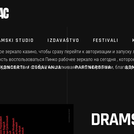
AC
AMSKI STUDIO
IZDAVAŠTVO
FESTIVALI
е зеркало казино, чтобы сразу перейти к авторизации и запуск
ость воспользоваться
Пинко рабочее зеркало на сегодня
, которо
KONCERTI / DEŠAVANJA
PARTNERSTVA
AD
довольствия от игры, не сталкиваясь с блокировками, благодар
DRAMS