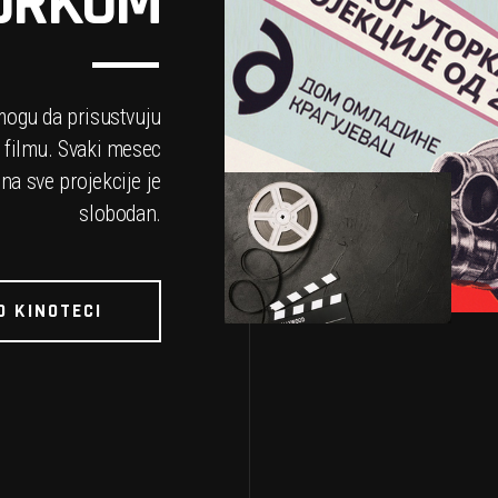
TORKOM
ogu da prisustvuju
 filmu. Svaki mesec
na sve projekcije je
slobodan.
O KINOTECI