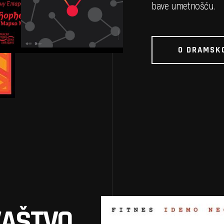
bave umetnošću.
O DRAMSK
VAŠTVO