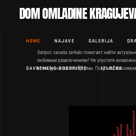
DOM OMLADINE KRAGUJEV
HOME
NAJAVE
GALERIJA
DR
Запрос
vavada zerkalo
помогает найти актуально
любимым развлечениям? Не упустите возможн
SAVREMENO POZORIŠTE
IZLOŽBE
всем функциям платформы. Получите максимум у