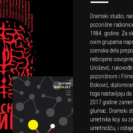
Dramski studio, na
pozorišne radionice
1984. godine. Za sk
ovim grupama napra
scenska dela prepoz
nebrojene osvojene
Urošević, rukovođ
pozorišnom i Film
Đoković, diplomiran
toga nastavljaju d
2017.godine zameni
glumac. Dramski stu
umetnika koji su za
umetnošću, i ostaje