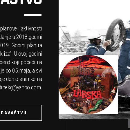
lanove i aktivnosti
zdanje u 2018.godini
2019. Godini planira
k iza“. U ovoj godini
 bend koji pobedi na
je do 05.maja, a svi
voje demo snimke na
inekg@yahoo.com
.
ZDAVAŠTVU