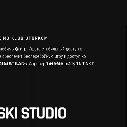
KINO KLUB UTORKOM
у любимы� игр. Ищете стабильный доступ к
е обеспечит бесперебойную игру и доступ ко
MINISTRACIJA
O NAMA // KONTAKT
я актуальному и проверенному зеркалу.
KI STUDIO