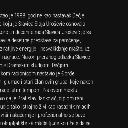
stao je 1988. godine kao nastavak Dečje
 koju je Slavica Slaja Urošević osnovala
oro tri decenije rada Slavica Urošević je sa
vila desetine predstava za pamćenje,
natljive energije i nesvakidanje mašte, uz
 nagrade. Nakon preranog odlaska Slavice
enje Dramskim studijom, Dečjom
skom radionicom nastavio je Đorđe
i glumac i stari član ovih grupa, koje nakon
a rade istim tempom. Na ovom mestu
o ga je Bratislav Janković, diplomirani
dio tako istrajno živi kao rasadnik mladih
vršili akademije i profesionalno se bave
 okupljalište za mlade ljude koji žele da se