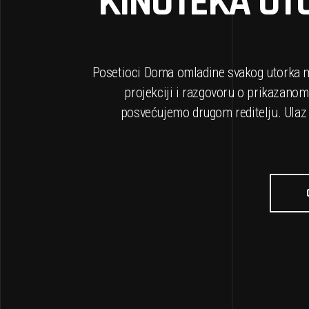
KINOTEKA U
Posetioci Doma omladine svakog utorka m
projekciji i razgovoru o prikazanom
posvećujemo drugom reditelju. Ulaz 