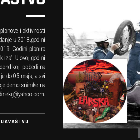
lanove i aktivnosti
zdanje u 2018.godini
2019. Godini planira
k iza“. U ovoj godini
 bend koji pobedi na
je do 05.maja, a svi
voje demo snimke na
inekg@yahoo.com
.
ZDAVAŠTVU