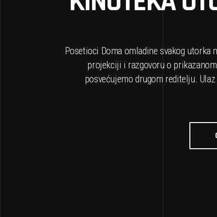
KINOTEKA U
Posetioci Doma omladine svakog utorka m
projekciji i razgovoru o prikazanom
posvećujemo drugom reditelju. Ulaz 