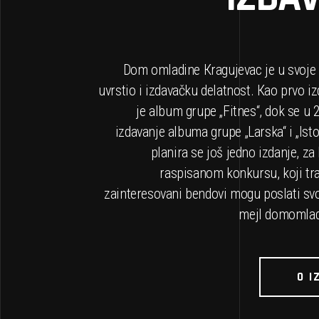
Dom omladine Кragujevac je u svoje p
uvrstio i izdavačku delatnost. Кao prvo i
je album grupe „Fitnes“, dok se u 
izdavanje albuma grupe „Larska“ i „Isto
planira se još jedno izdanje, za
raspisanom konkursu, koji tra
zainteresovani bendovi mogu poslati s
mejl
domomlad
O I