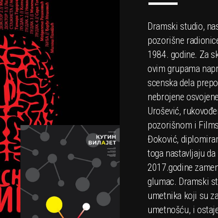
Dramski studio, na
pozorišne radionice
1984. godine. Za sk
ovim grupama napra
scenska dela prepoz
nebrojene osvojene
Urošević, rukovođ
pozorišnom i Film
Đoković, diplomiran
toga nastavljaju d
2017.godine zameni
glumac. Dramski stu
umetnika koji su za
umetnošću, i ostaje