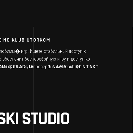
KINO KLUB UTORKOM
у любимы� игр. Ищете стабильный доступ к
е обеспечит бесперебойную игру и доступ ко
MINISTRACIJA
O NAMA // KONTAKT
я актуальному и проверенному зеркалу.
KI STUDIO