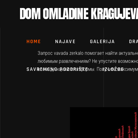
DOM OMLADINE KRAGUJEV
HOME
NAJAVE
GALERIJA
DR
Запрос
vavada zerkalo
помогает найти актуально
любимым развлечениям? Не упустите возможн
SAVREMENO POZORIŠTE
IZLOŽBE
всем функциям платформы. Получите максимум у