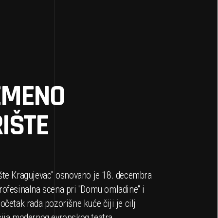
EMENO
IŠTE
šte Кragujevac'' osnovano je 18. decembra
ofesinalna scena pri ''Domu omladine'' i
očetak rada pozorišne kuće čiji je cilj
cija modernog evropskog teatra.