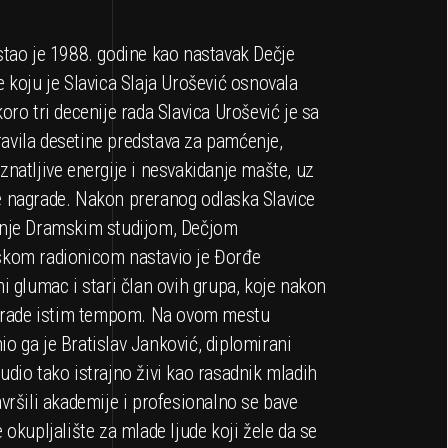
stao je 1988. godine kao nastavak Dečje
 koju je Slavica Slaja Urošević osnovala
oro tri decenije rada Slavica Urošević je sa
vila desetine predstava za pamćenje,
natljive energije i nesvakidanje mašte, uz
 nagrade. Nakon preranog odlaska Slavice
enje Dramskim studijom, Dečjom
skom radionicom nastavio je Đorđe
i glumac i stari član ovih grupa, koje nakon
a rade istim tempom. Na ovom mestu
o ga je Bratislav Janković, diplomirani
dio tako istrajno živi kao rasadnik mladih
vršili akademije i profesionalno se bave
 okupljalište za mlade ljude koji žele da se