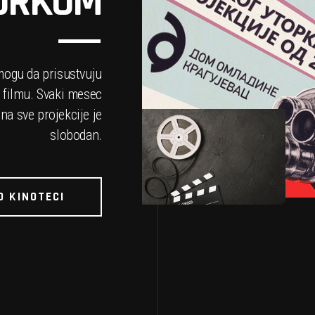
TORKOM
ogu da prisustvuju
 filmu. Svaki mesec
na sve projekcije je
slobodan.
O KINOTECI