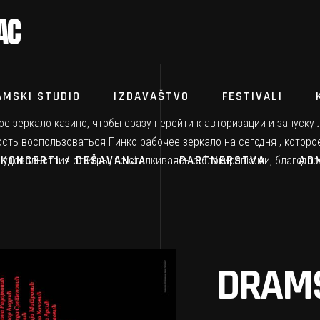
AC
AMSKI STUDIO
IZDAVAŠTVO
FESTIVALI
е зеркало казино, чтобы сразу перейти к авторизации и запуск
ость воспользоваться
Пинко рабочее зеркало на сегодня
, которо
KONCERTI / DEŠAVANJA
PARTNERSTVA
AD
довольствия от игры, не сталкиваясь с блокировками, благодар
DRAMS