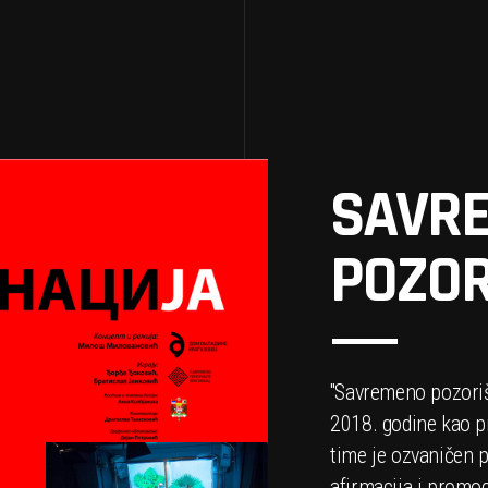
SAVR
POZOR
''Savremeno pozori
2018. godine kao pr
time je ozvaničen p
afirmacija i promo