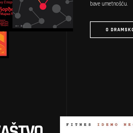
bave umetnošću.
O DRAMSK
VAŠTVO